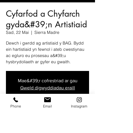
Cyfarfod a Chyfarch
gyda&#39;n Artistiaid
Sad, 22 Mai
  |  
Sierra Madre
Dewch i gwrdd ag artistiaid y BAG. Bydd
ein hartistiaid yn fewnol i ateb cwestiynau
ac egluro eu prosesau a&#39;u
hysbrydoliaeth ar gyfer eu gwaith.
Mae&#39;r cofrestriad ar gau
Gweld digwyddiadau eraill
Phone
Email
Instagram
Time & Location
22 Mai 2021, 15:00 – 21:00
Sierra Madre, 12 N Baldwin Ave, Sierra